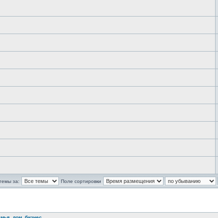
темы за:
Поле сортировки
емья, дом, бизнес